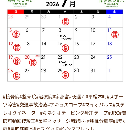
#接骨院#整骨院#治療院#宇都宮#夜遅く#平松本町#スポー
ツ障害#交通事故治療#アキュスコープ#マイオパルス#ステ
レオダイネーター#キネシオテーピング#KT テープ#JRC#関
節可動回復矯正#柔整マッサージ#野球肘#腰椎分離症#野球
肩#足底筋膜炎#オスグッド#シンスプリント