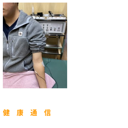
健 康 通 信