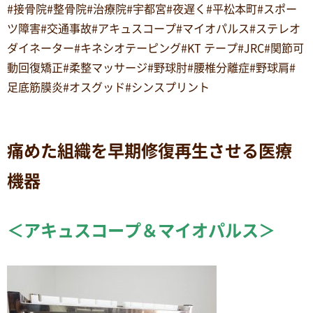
#接骨院#整骨院#治療院#宇都宮#夜遅く#平松本町#スポー
ツ障害#交通事故#アキュスコープ#マイオパルス#ステレオ
ダイネーター#キネシオテーピング#KT テープ#JRC#関節可
動回復矯正#柔整マッサージ#野球肘#腰椎分離症#野球肩#
足底筋膜炎#オスグッド#シンスプリント
痛めた組織を早期修復再生させる医療
機器
＜アキュスコープ＆マイオパルス＞