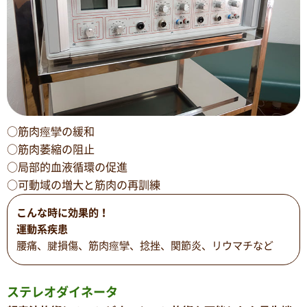
○筋肉痙攣の緩和
○筋肉萎縮の阻止
○局部的血液循環の促進
○可動域の増大と筋肉の再訓練
こんな時に効果的！
運動系疾患
腰痛、腱損傷、筋肉痙攣、捻挫、関節炎、リウマチなど
ステレオダイネータ