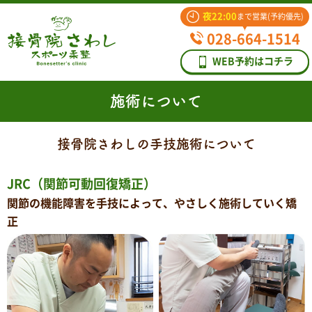
夜22:00
まで営業(予約優先)
028-664-1514
WEB予約はコチラ
施術について
接骨院さわしの手技施術について
JRC（関節可動回復矯正）
関節の機能障害を手技によって、やさしく施術していく矯
正