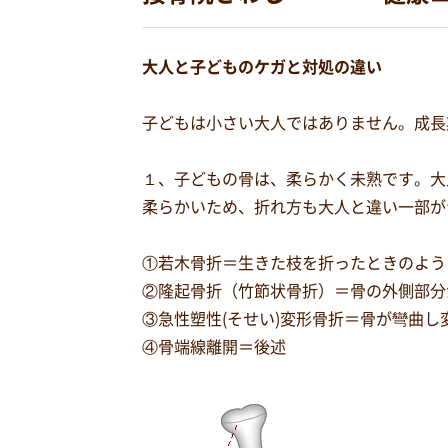
大人と子どものケガと対処の違い
子どもは小さい大人ではありません。成長
１、子どもの骨は、柔らかく未熟です。大
柔らかいため、折れ方も大人と違い一部が
①若木骨折＝生きた枝を折ったときのよう
②隆起骨折（竹節状骨折）＝骨の外側部分
③急性塑性(そせい)変形骨折＝骨が彎曲
④骨端線離開＝後述