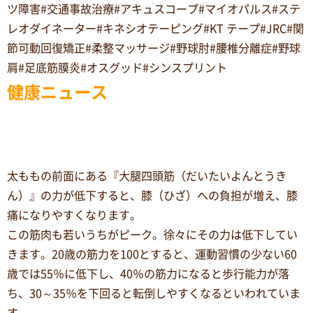
ツ障害#交通事故治療#アキュスコープ#マイオパルス#ステ
レオダイネーター#キネシオテーピング#KT テープ#JRC#関
節可動回復矯正#柔整マッサージ#野球肘#腰椎分離症#野球
肩#足底筋膜炎#オスグッド#シンスプリント
健康ニュース
太ももの前面にある『大腿四頭筋（だいたいよんとうき
ん）』の力が低下すると、膝（ひざ）への負担が増え、膝
痛になりやすくなります。
この筋肉も若いうちがピーク。徐々にその力は低下してい
きます。20歳の筋力を100とすると、運動習慣の少ない60
歳では55％に低下し、40％の筋力になると歩行能力が落
ち、30～35％を下回ると転倒しやすくなるといわれていま