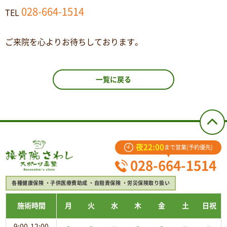
028-664-1514
TEL
ご来院を心よりお待ちしております。
一覧に戻る
夜22:00
まで営業(予約優先)
028-664-1514
各種健康保険
子供医療費助成
自賠責保険
労災保険取り扱い
施術時間
月
火
水
木
金
土
日祝
9:00-12:00