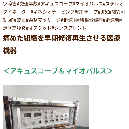
ツ障害#交通事故#アキュスコープ#マイオパルス#ステレオ
ダイネーター#キネシオテーピング#KT テープ#JRC#関節可
動回復矯正#柔整マッサージ#野球肘#腰椎分離症#野球肩#
足底筋膜炎#オスグッド#シンスプリント
痛めた組織を早期修復再生させる医療
機器
＜アキュスコープ＆マイオパルス＞