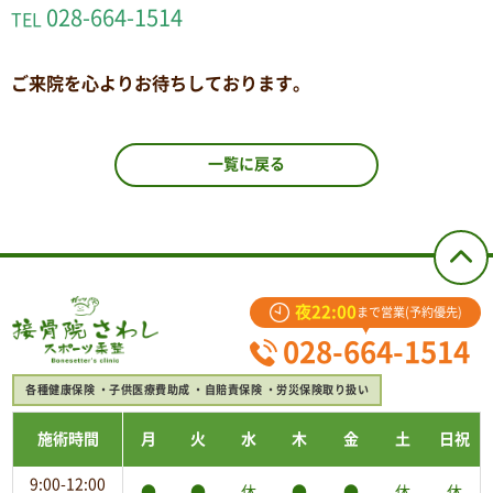
028-664-1514
TEL
ご来院を心よりお待ちしております。
一覧に戻る
夜22:00
まで営業(予約優先)
028-664-1514
各種健康保険
子供医療費助成
自賠責保険
労災保険取り扱い
施術時間
月
火
水
木
金
土
日祝
9:00-12:00
●
●
休
●
●
休
休