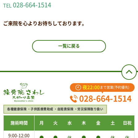
028-664-1514
TEL
ご来院を心よりお待ちしております。
一覧に戻る
夜22:00
まで営業(予約優先)
028-664-1514
各種健康保険
子供医療費助成
自賠責保険
労災保険取り扱い
施術時間
月
火
水
木
金
土
日祝
9:00-12:00
●
●
休
●
●
休
休