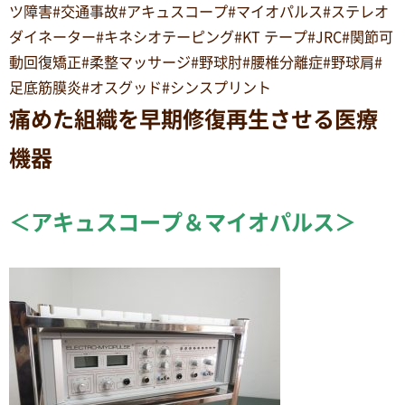
ツ障害#交通事故#アキュスコープ#マイオパルス#ステレオ
ダイネーター#キネシオテーピング#KT テープ#JRC#関節可
動回復矯正#柔整マッサージ#野球肘#腰椎分離症#野球肩#
足底筋膜炎#オスグッド#シンスプリント
痛めた組織を早期修復再生させる医療
機器
＜アキュスコープ＆マイオパルス＞