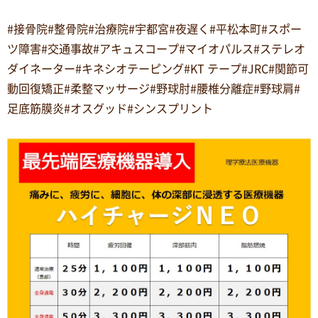
#接骨院#整骨院#治療院#宇都宮#夜遅く#平松本町#スポー
ツ障害#交通事故#アキュスコープ#マイオパルス#ステレオ
ダイネーター#キネシオテーピング#KT テープ#JRC#関節可
動回復矯正#柔整マッサージ#野球肘#腰椎分離症#野球肩#
足底筋膜炎#オスグッド#シンスプリント