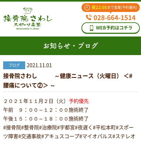
夜22:00
まで営業(予約優先)
028-664-1514
WEB予約はコチラ
お知らせ・ブログ
2021.11.01
ブログ
接骨院さわし ～健康ニュース（火曜日） ＜#
腰痛について②＞ ～
２０２１年１１月２日（火）
予約優先
午前 ９：００～１２：００施術終了
午後１５：００～１８：００施術終了
#接骨院#整骨院#治療院#宇都宮#夜遅く#平松本町#スポー
ツ障害#交通事故#アキュスコープ#マイオパルス#ステレオ