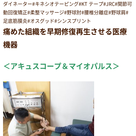
ダイネーター#キネシオテーピング#KT テープ#JRC#関節可
動回復矯正#柔整マッサージ#野球肘#腰椎分離症#野球肩#
足底筋膜炎#オスグッド#シンスプリント
痛めた組織を早期修復再生させる医療
機器
＜アキュスコープ＆マイオパルス＞