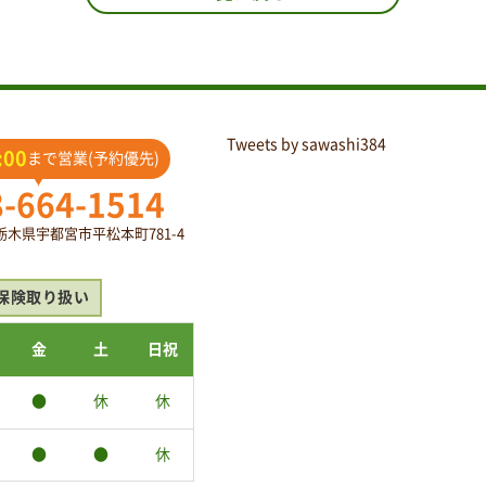
Tweets by sawashi384
:00
まで営業(予約優先)
8-664-1514
2 栃木県宇都宮市平松本町781-4
保険取り扱い
金
土
日祝
●
休
休
●
●
休