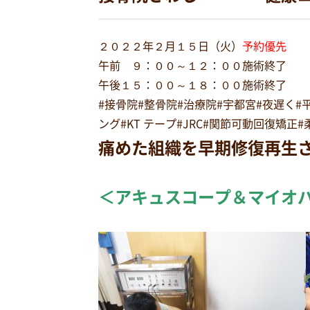
２０２２年２月１５日（火）
予約優先
午前 ９：００～１２：００施術終了
午後１５：００～１８：００施術終了
#接骨院#整骨院#治療院#宇都宮#夜遅く
ング#KT テープ#JRC#関節可動回復矯
痛めた組織を早期修復再生
＜アキュスコープ＆マイオ