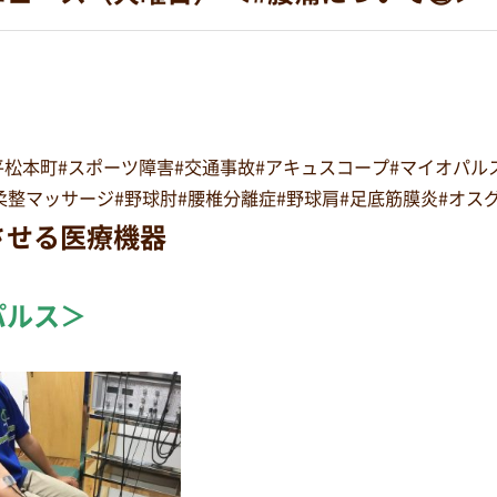
#平松本町#スポーツ障害#交通事故#アキュスコープ#マイオパ
正#柔整マッサージ#野球肘#腰椎分離症#野球肩#足底筋膜炎#オ
させる医療機器
パルス＞