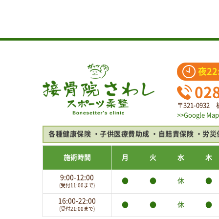
夜22
02
〒321-093
>>Google Map
各種健康保険
子供医療費助成
自賠責保険
労災
施術時間
月
火
水
木
9:00-12:00
●
●
休
●
(受付11:00まで)
16:00-22:00
●
●
休
●
(受付21:00まで)