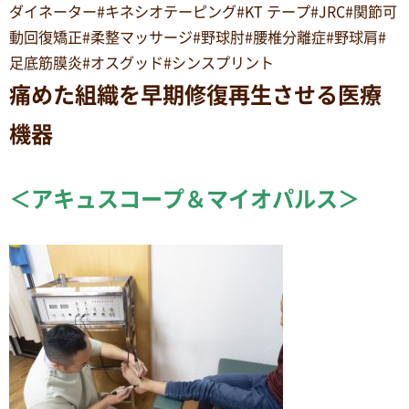
ダイネーター#キネシオテーピング#KT テープ#JRC#関節可
動回復矯正#柔整マッサージ#野球肘#腰椎分離症#野球肩#
足底筋膜炎#オスグッド#シンスプリント
痛めた組織を早期修復再生させる医療
機器
＜アキュスコープ＆マイオパルス＞