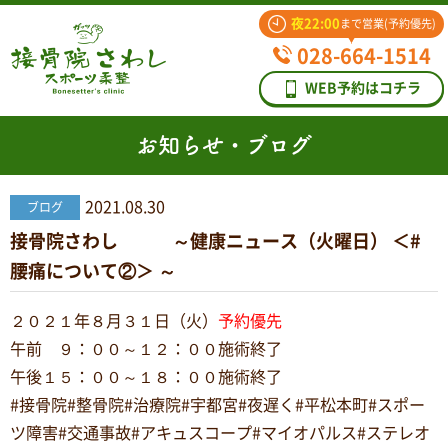
夜22:00
まで営業(予約優先)
028-664-1514
WEB予約はコチラ
お知らせ・ブログ
2021.08.30
ブログ
接骨院さわし ～健康ニュース（火曜日） ＜#
腰痛について②＞ ～
２０２１年８月３１日（火）
予約優先
午前 ９：００～１２：００施術終了
午後１５：００～１８：００施術終了
#接骨院#整骨院#治療院#宇都宮#夜遅く#平松本町#スポー
ツ障害#交通事故#アキュスコープ#マイオパルス#ステレオ