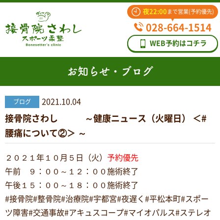
夜22:00
まで営業(予約優先)
028-664-1514
WEB予約はコチラ
お知らせ・ブログ
2021.10.04
ブログ
接骨院さわし ～健康ニュース（火曜日） ＜#
腰痛について②＞ ～
２０２１年１０月５日（火）
予約優先
午前 ９：００～１２：００施術終了
午後１５：００～１８：００施術終了
#接骨院#整骨院#治療院#宇都宮#夜遅く#平松本町#スポー
ツ障害#交通事故#アキュスコープ#マイオパルス#ステレオ