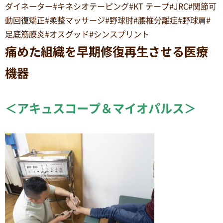
ダイネーター#キネシオテーピング#KT テープ#JRC#関節可
動回復矯正#柔整マッサージ#野球肘#腰椎分離症#野球肩#
足底筋膜炎#オスグッド#シンスプリント
痛めた組織を早期修復再生させる医療
機器
＜アキュスコープ＆マイオパルス＞