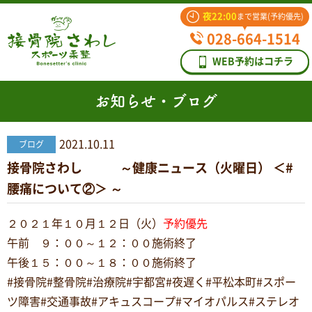
夜22:00
まで営業(予約優先)
028-664-1514
WEB予約はコチラ
お知らせ・ブログ
2021.10.11
ブログ
接骨院さわし ～健康ニュース（火曜日） ＜#
腰痛について②＞ ～
２０２１年１０月１２日（火）
予約優先
午前 ９：００～１２：００施術終了
午後１５：００～１８：００施術終了
#接骨院#整骨院#治療院#宇都宮#夜遅く#平松本町#スポー
ツ障害#交通事故#アキュスコープ#マイオパルス#ステレオ