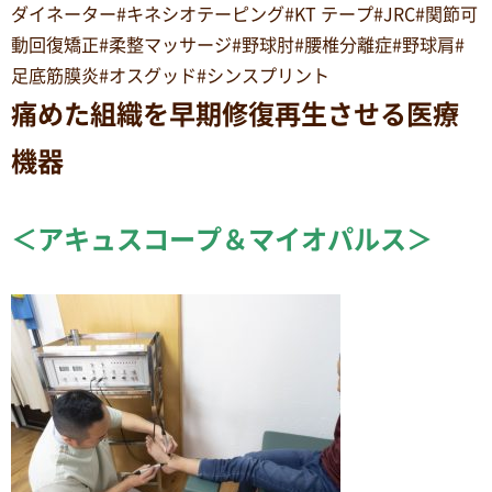
ダイネーター#キネシオテーピング#KT テープ#JRC#関節可
動回復矯正#柔整マッサージ#野球肘#腰椎分離症#野球肩#
足底筋膜炎#オスグッド#シンスプリント
痛めた組織を早期修復再生させる医療
機器
＜アキュスコープ＆マイオパルス＞