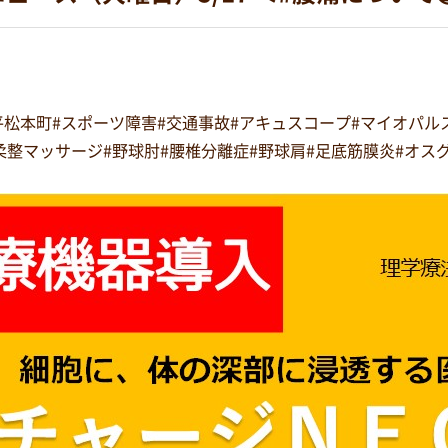
#平松本町#スポーツ障害#交通事故#アキュスコープ#マイオパ
正#柔整マッサージ#野球肘#腰椎分離症#野球肩#足底筋膜炎#オ