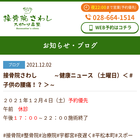
夜22:00
まで営業(予約優先)
028-664-1514
WEB予約はコチラ
お知らせ・ブログ
2021.12.02
ブログ
接骨院さわし ～健康ニュース （土曜日）＜ #
子供の腰痛！？ ＞～
２０２１年１２月４日（土）
予約優先
午前
休診
午後
１７：００
～２２：００施術終了
#接骨院#整骨院#治療院#宇都宮#夜遅く#平松本町#スポー