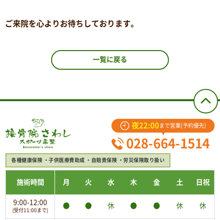
ご来院を心よりお待ちしております。
一覧に戻る
夜22:00
まで営業(予約優先)
028-664-1514
各種健康保険
子供医療費助成
自賠責保険
労災保険取り扱い
施術時間
月
火
水
木
金
土
日祝
9:00-12:00
●
●
休
●
●
休
休
(受付11:00まで)