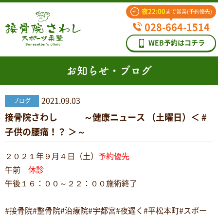
夜22:00
まで営業(予約優先)
028-664-1514
WEB予約はコチラ
お知らせ・ブログ
2021.09.03
ブログ
接骨院さわし ～健康ニュース （土曜日）＜ #
子供の腰痛！？ ＞～
２０２１年９月４日（土）
予約優先
午前
休診
午後１６：００～２２：００施術終了
#接骨院#整骨院#治療院#宇都宮#夜遅く#平松本町#スポー