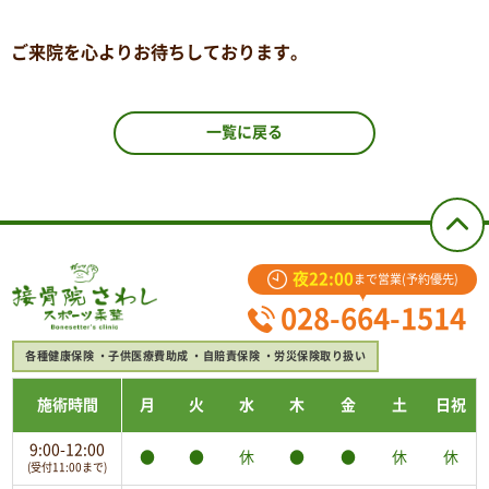
ご来院を心よりお待ちしております。
一覧に戻る
夜22:00
まで営業(予約優先)
028-664-1514
各種健康保険
子供医療費助成
自賠責保険
労災保険取り扱い
施術時間
月
火
水
木
金
土
日祝
9:00-12:00
●
●
休
●
●
休
休
(受付11:00まで)