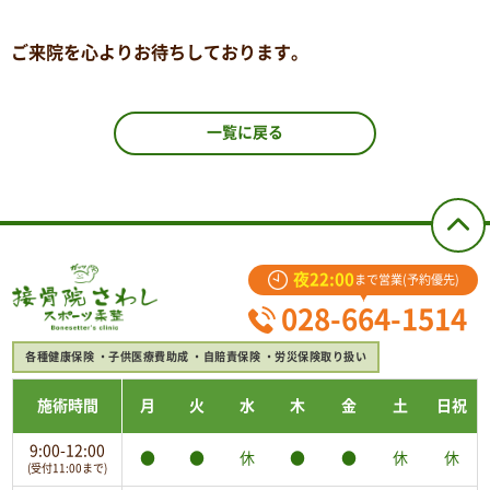
ご来院を心よりお待ちしております。
一覧に戻る
夜22:00
まで営業(予約優先)
028-664-1514
各種健康保険
子供医療費助成
自賠責保険
労災保険取り扱い
施術時間
月
火
水
木
金
土
日祝
9:00-12:00
●
●
休
●
●
休
休
(受付11:00まで)