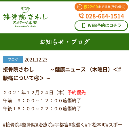
夜22:00
まで営業(予約優先)
028-664-1514
WEB予約はコチラ
お知らせ・ブログ
2021.12.23
ブログ
接骨院さわし ～健康ニュース （木曜日）＜#
腰痛について④＞ ～
２０２１年１２月２４日（木）
予約優先
午前 ９：００～１２：００施術終了
午後１６：００～２２：００施術終了
#接骨院#整骨院#治療院#宇都宮#夜遅く#平松本町#スポー