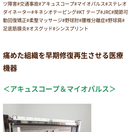
ツ障害#交通事故#アキュスコープ#マイオパルス#ステレオ
ダイネーター#キネシオテーピング#KT テープ#JRC#関節可
動回復矯正#柔整マッサージ#野球肘#腰椎分離症#野球肩#
足底筋膜炎#オスグッド#シンスプリント
痛めた組織を早期修復再生させる医療
機器
＜アキュスコープ＆マイオパルス＞