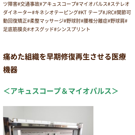
ツ障害#交通事故#アキュスコープ#マイオパルス#ステレオ
ダイネーター#キネシオテーピング#KT テープ#JRC#関節可
動回復矯正#柔整マッサージ#野球肘#腰椎分離症#野球肩#
足底筋膜炎#オスグッド#シンスプリント
痛めた組織を早期修復再生させる医療
機器
＜アキュスコープ＆マイオパルス＞