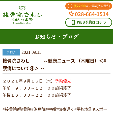
夜22:00
まで営業(予約優先)
028-664-1514
WEB予約はコチラ
お知らせ・ブログ
2021.09.15
ブログ
接骨院さわし ～健康ニュース （木曜日）＜#
腰痛について④＞ ～
２０２１年９月１６日（木）
予約優先
午前 ９：００～１２：００施術終了
午後１６：００～２２：００施術終了
#接骨院#整骨院#治療院#宇都宮#夜遅く#平松本町#スポー