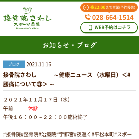
夜22:00
まで営業(予約優先)
028-664-1514
WEB予約はコチラ
お知らせ・ブログ
2021.11.16
ブログ
接骨院さわし ～健康ニュース （水曜日）＜#
腰痛について③＞ ～
２０２１年１１月１７日（水）
午前
休診
午後１６：００～２２：００施術終了
#接骨院#整骨院#治療院#宇都宮#夜遅く#平松本町#スポー