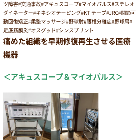
ツ障害#交通事故#アキュスコープ#マイオパルス#ステレオ
ダイネーター#キネシオテーピング#KT テープ#JRC#関節可
動回復矯正#柔整マッサージ#野球肘#腰椎分離症#野球肩#
足底筋膜炎#オスグッド#シンスプリント
痛めた組織を早期修復再生させる医療
機器
＜アキュスコープ＆マイオパルス＞