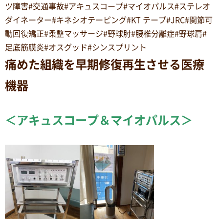
ツ障害#交通事故#アキュスコープ#マイオパルス#ステレオ
ダイネーター#キネシオテーピング#KT テープ#JRC#関節可
動回復矯正#柔整マッサージ#野球肘#腰椎分離症#野球肩#
足底筋膜炎#オスグッド#シンスプリント
痛めた組織を早期修復再生させる医療
機器
＜アキュスコープ＆マイオパルス＞