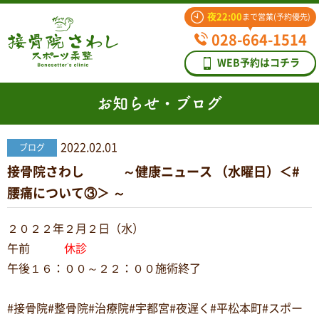
夜22:00
まで営業(予約優先)
028-664-1514
WEB予約はコチラ
お知らせ・ブログ
2022.02.01
ブログ
接骨院さわし ～健康ニュース （水曜日）＜#
腰痛について③＞ ～
２０２２年２月２日（水）
午前
休診
午後１６：００～２２：００施術終了
#接骨院#整骨院#治療院#宇都宮#夜遅く#平松本町#スポー