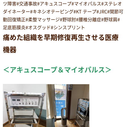
ツ障害#交通事故#アキュスコープ#マイオパルス#ステレオ
ダイネーター#キネシオテーピング#KT テープ#JRC#関節可
動回復矯正#柔整マッサージ#野球肘#腰椎分離症#野球肩#
足底筋膜炎#オスグッド#シンスプリント
痛めた組織を早期修復再生させる医療
機器
＜アキュスコープ＆マイオパルス＞