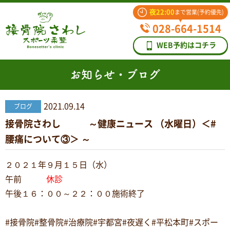
夜22:00
まで営業(予約優先)
028-664-1514
WEB予約はコチラ
お知らせ・ブログ
2021.09.14
ブログ
接骨院さわし ～健康ニュース （水曜日）＜#
腰痛について③＞ ～
２０２１年９月１５日（水）
午前
休診
午後１６：００～２２：００施術終了
#接骨院#整骨院#治療院#宇都宮#夜遅く#平松本町#スポー