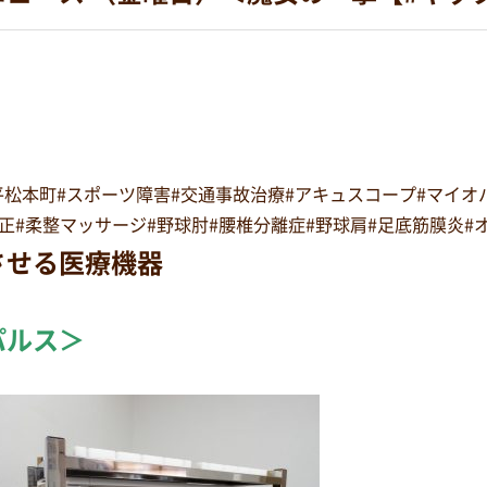
#平松本町#スポーツ障害#交通事故治療#アキュスコープ#マイ
復矯正#柔整マッサージ#野球肘#腰椎分離症#野球肩#足底筋膜炎
させる医療機器
パルス＞