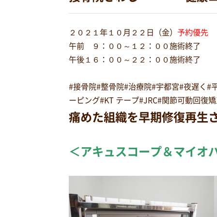
２０２１年１０月２２日（金）
予約優先
午前 ９：００～１２：００施術終了
午後１６：００～２２：００施術終了
#接骨院#整骨院#治療院#宇都宮#夜遅く
ーピング#KT テープ#JRC#関節可動回
痛めた組織を早期修復再生
＜アキュスコープ＆マイオ