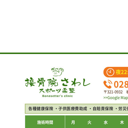
夜22
02
〒321-093
>>Google Map
各種健康保険
子供医療費助成
自賠責保険
労災
施術時間
月
火
水
木