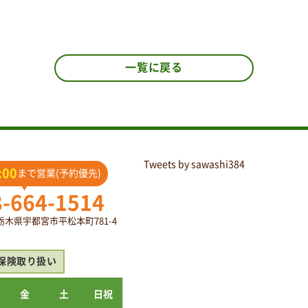
一覧に戻る
Tweets by sawashi384
:00
まで営業(予約優先)
8-664-1514
2 栃木県宇都宮市平松本町781-4
保険取り扱い
金
土
日祝