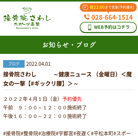
夜22:00
まで営業(予約優先)
028-664-1514
WEB予約はコチラ
お知らせ・ブログ
2022.04.01
ブログ
接骨院さわし ～健康ニュース （金曜日）＜魔
女の一撃【#ギックリ腰】＞～
２０２２年４月１日（金）
予約優先
午前 ９：００～１２：００施術終了
午後１６：００～２２：００施術終了
#接骨院#整骨院#治療院#宇都宮#夜遅く#平松本町#スポー