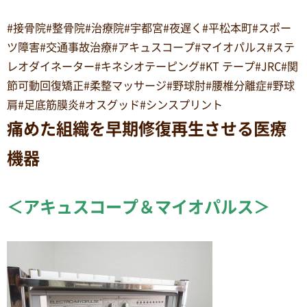
#接骨院#整骨院#治療院#宇都宮#夜遅く#平松本町#スポー
ツ障害#交通事故治療#アキュスコープ#マイオパルス#ステ
レオダイネーター#キネシオテーピング#KT テープ#JRC#関
節可動回復矯正#柔整マッサージ#野球肘#腰椎分離症#野球
肩#足底筋膜炎#オスグッド#シンスプリント
痛めた組織を早期修復再生させる医療
機器
＜アキュスコープ＆マイオパルス＞