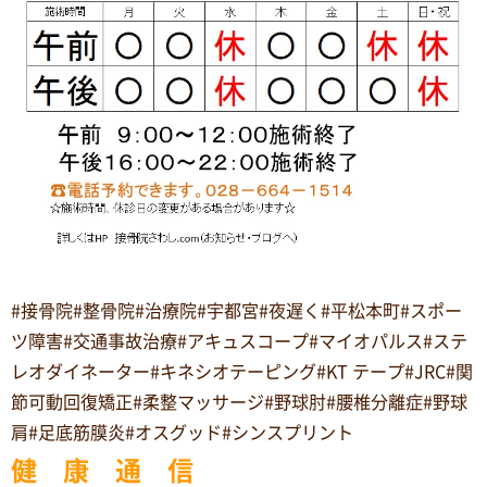
#接骨院#整骨院#治療院#宇都宮#夜遅く#平松本町#スポー
ツ障害#交通事故治療#アキュスコープ#マイオパルス#ステ
レオダイネーター#キネシオテーピング#KT テープ#JRC#関
節可動回復矯正#柔整マッサージ#野球肘#腰椎分離症#野球
肩#足底筋膜炎#オスグッド#シンスプリント
健 康 通 信