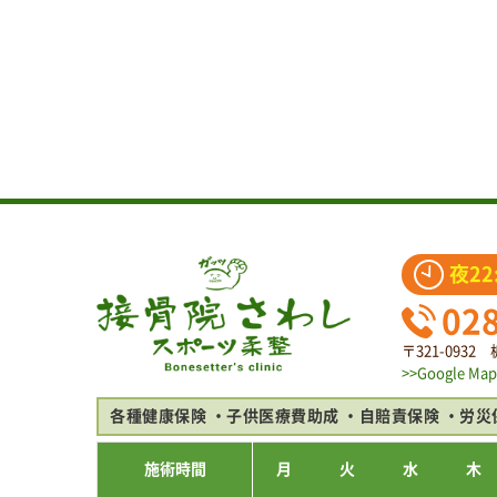
夜22
02
〒321-093
>>Google Map
各種健康保険
子供医療費助成
自賠責保険
労災
施術時間
月
火
水
木