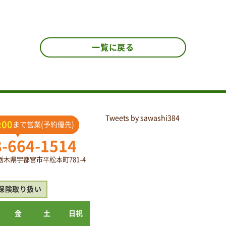
一覧に戻る
Tweets by sawashi384
:00
まで営業(予約優先)
8-664-1514
2 栃木県宇都宮市平松本町781-4
保険取り扱い
金
土
日祝