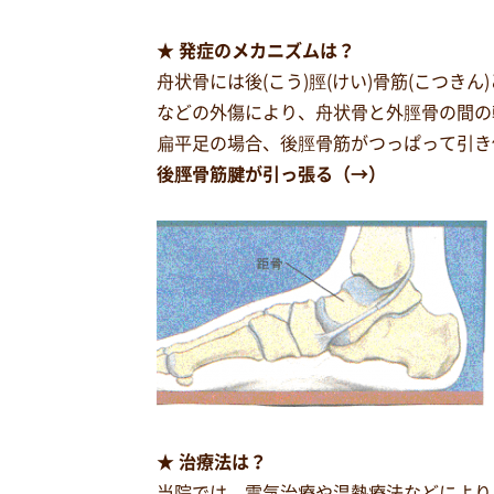
★ 発症のメカニズムは？
舟状骨には後(こう)脛(けい)骨筋(こつ
などの外傷により、舟状骨と外脛骨の間の
扁平足の場合、後脛骨筋がつっぱって引き
後脛骨筋腱が引っ張る（→）
★ 治療法は？
当院では、電気治療や温熱療法などにより