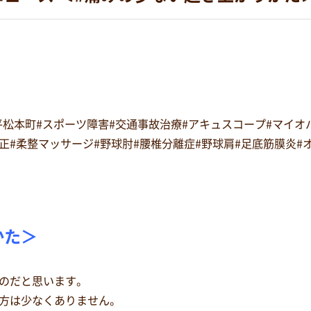
#平松本町#スポーツ障害#交通事故治療#アキュスコープ#マイ
復矯正#柔整マッサージ#野球肘#腰椎分離症#野球肩#足底筋膜炎
かた＞
のだと思います。
方は少なくありません。