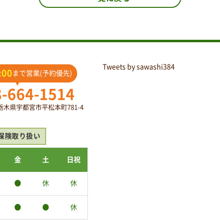
Tweets by sawashi384
:00
まで営業(予約優先)
8-664-1514
2 栃木県宇都宮市平松本町781-4
保険取り扱い
金
土
日祝
●
休
休
●
●
休