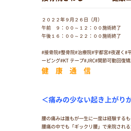
２０２２年９月２６日（月）
午前 ９：００～１２：００施術終了
午後１６：００～２２：００施術終了
#接骨院#整骨院#治療院#宇都宮#夜遅く
ーピング#KT テープ#JRC#関節可動回
健 康 通 信
＜痛みの少ない起き上がり
腰の痛みは誰もが一生に一度は経験するも
腰痛の中でも「ギックリ腰」で来院される