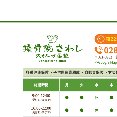
夜22
02
〒321-093
>>Google Map
各種健康保険
子供医療費助成
自賠責保険
労災
施術時間
月
火
水
木
9:00-12:00
●
●
休
●
(受付11:00まで)
16:00-22:00
●
●
休
●
(受付21:00まで)