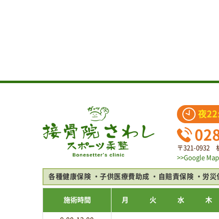
夜22
02
〒321-093
>>Google Map
各種健康保険
子供医療費助成
自賠責保険
労災
施術時間
月
火
水
木