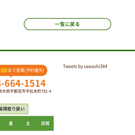
一覧に戻る
Tweets by sawashi384
:00
まで営業(予約優先)
8-664-1514
2 栃木県宇都宮市平松本町781-4
保険取り扱い
金
土
日祝