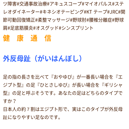
ツ障害#交通事故治療#アキュスコープ#マイオパルス#ステ
レオダイネーター#キネシオテーピング#KT テープ#JRC#関
節可動回復矯正#柔整マッサージ#野球肘#腰椎分離症#野球
肩#足底筋膜炎#オスグッド#シンスプリント
健 康 通 信
外反母趾（がいはんぼし）
足の指の長さを比べて『おやゆび』が一番長い場合を『エ
ジプト型』の足『ひとさしゆび』が長い場合を『ギリシャ
型』の足と呼ぶそうです。あなたの足はどちらのタイプで
すか？
日本人の約７割はエジプト形で、実はこのタイプが外反母
趾になりやすい足なのです。