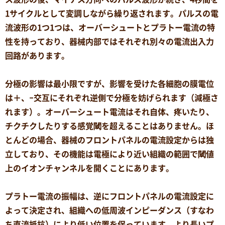
1サイクルとして変調しながら繰り返されます。パルスの電
流波形の1つ1つは、オーバーシュートとプラトー電流の特
性を持っており、器械内部ではそれぞれ別々の電流出入力
回路があります。
分極の影響は最小限ですが、影響を受けた各細胞の膜電位
は＋、−交互にそれぞれ逆側で分極を妨げられます（減極さ
れます）。
オーバーシュート電流はそれ自体、疼いたり、
チクチクしたりする感覚閾を超えることはありません。ほ
とんどの場合、器械のフロントパネルの電流設定からは独
立しており、その機能は電極により近い組織の範囲で閾値
上のイオンチャンネルを開くことにあります。
プラトー電流の振幅は、逆にフロントパネルの電流設定に
よって決定され、組織への低周波インピーダンス（すなわ
ち直流抵抗）により低い位置を保っています。より長いプ