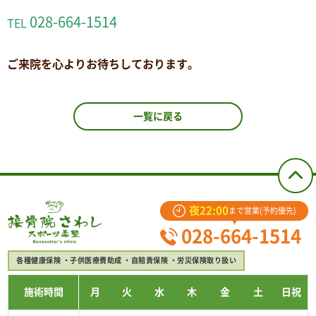
028-664-1514
TEL
ご来院を心よりお待ちしております。
一覧に戻る
夜22:00
まで営業(予約優先)
028-664-1514
各種健康保険
子供医療費助成
自賠責保険
労災保険取り扱い
施術時間
月
火
水
木
金
土
日祝