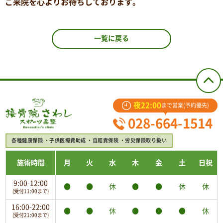
ご来院を心よりお待ちしております。
一覧に戻る
夜22:00
まで営業(予約優先)
028-664-1514
各種健康保険
子供医療費助成
自賠責保険
労災保険取り扱い
施術時間
月
火
水
木
金
土
日祝
9:00-12:00
●
●
休
●
●
休
休
(受付11:00まで)
16:00-22:00
●
●
休
●
●
●
休
(受付21:00まで)