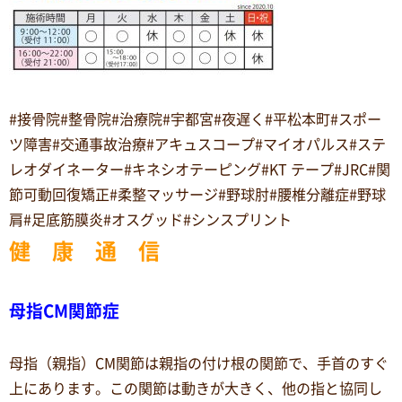
#接骨院#整骨院#治療院#宇都宮#夜遅く#平松本町#スポー
ツ障害#交通事故治療#アキュスコープ#マイオパルス#ステ
レオダイネーター#キネシオテーピング#KT テープ#JRC#関
節可動回復矯正#柔整マッサージ#野球肘#腰椎分離症#野球
肩#足底筋膜炎#オスグッド#シンスプリント
健 康 通 信
母指CM関節症
母指（親指）CM関節は親指の付け根の関節で、手首のすぐ
上にあります。この関節は動きが大きく、他の指と協同し