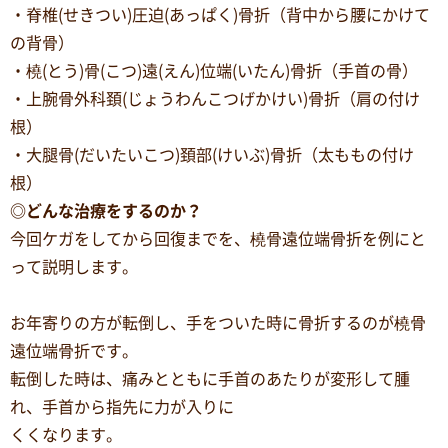
・脊椎(せきつい)圧迫(あっぱく)骨折（背中から腰にかけて
の背骨）
・橈(とう)骨(こつ)遠(えん)位端(いたん)骨折（手首の骨）
・上腕骨外科頚(じょうわんこつげかけい)骨折（肩の付け
根）
・大腿骨(だいたいこつ)頚部(けいぶ)骨折（太ももの付け
根）
◎どんな治療をするのか？
今回ケガをしてから回復までを、橈骨遠位端骨折を例にと
って説明します。
お年寄りの方が転倒し、手をついた時に骨折するのが橈骨
遠位端骨折です。
転倒した時は、痛みとともに手首のあたりが変形して腫
れ、手首から指先に力が入りに
くくなります。