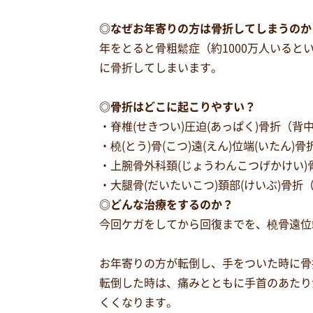
◎なぜお年寄りの方は骨折してしまうのか
年をとると骨粗鬆症（約1000万人いる
に骨折してしまいます。
◎骨折はどこに起こりやすい？
・脊椎(せきつい)圧迫(あっぱく)骨折（
・橈(とう)骨(こつ)遠(えん)位端(いたん)
・上腕骨外科頚(じょうわんこつげかけい)
・大腿骨(だいたいこつ)頚部(けいぶ)骨折
◎どんな治療をするのか？
今回ケガをしてから回復までを、橈骨遠位
お年寄りの方が転倒し、手をついた時に骨
転倒した時は、痛みとともに手首のあたり
くくなります。