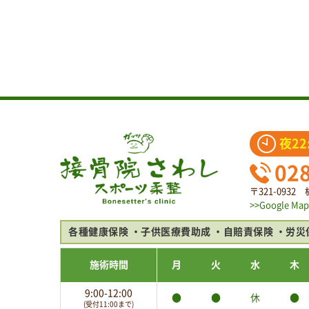
夜22
02
〒321-093
>>Google Map
各種健康保険
子供医療費助成
自賠責保険
労災
施術時間
月
火
水
木
9:00-12:00
●
●
休
●
(受付11:00まで)