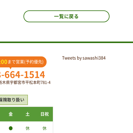
一覧に戻る
Tweets by sawashi384
:00
まで営業(予約優先)
8-664-1514
2 栃木県宇都宮市平松本町781-4
保険取り扱い
金
土
日祝
●
休
休