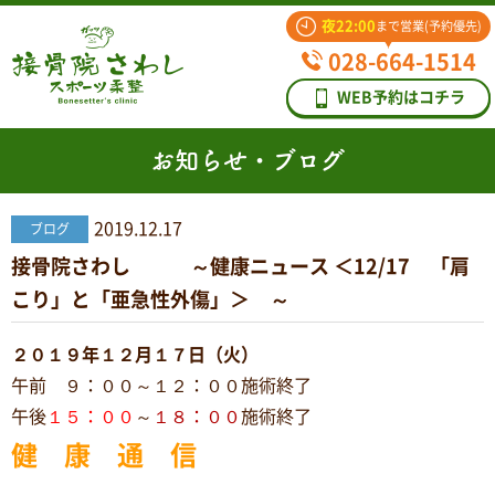
夜22:00
まで営業(予約優先)
028-664-1514
WEB予約はコチラ
お知らせ・ブログ
2019.12.17
ブログ
接骨院さわし ～健康ニュース ＜12/17 「肩
こり」と「亜急性外傷」＞ ～
２０１９年１２月１７日（火）
午前 ９：００～１２：００施術終了
午後
１５：００
～
１８：００
施術終了
健 康 通 信