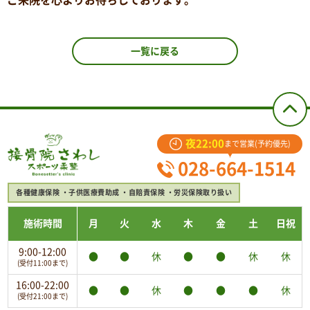
ご来院を心よりお待ちしております。
一覧に戻る
夜22:00
まで営業(予約優先)
028-664-1514
各種健康保険
子供医療費助成
自賠責保険
労災保険取り扱い
施術時間
月
火
水
木
金
土
日祝
9:00-12:00
●
●
休
●
●
休
休
(受付11:00まで)
16:00-22:00
●
●
休
●
●
●
休
(受付21:00まで)