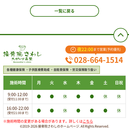
一覧に戻る
夜22:00
まで営業(予約優先)
028-664-1514
各種健康保険
子供医療費助成
自賠責保険
労災保険取り扱い
施術時間
月
火
水
木
金
土
日祝
9:00-12:00
●
●
休
●
●
休
休
(受付11:00まで)
16:00-22:00
●
●
休
●
●
●
休
(受付21:00まで)
※施術時間の変更がある場合があります。詳しくは
こちら
©2019-2026 接骨院さわしのホームページ. All Rights Reserved.