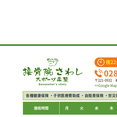
夜22
02
〒321-093
>>Google Map
各種健康保険
子供医療費助成
自賠責保険
労災
施術時間
月
火
水
木