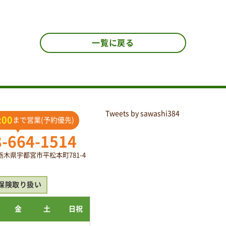
一覧に戻る
Tweets by sawashi384
:00
まで営業(予約優先)
8-664-1514
2 栃木県宇都宮市平松本町781-4
保険取り扱い
金
土
日祝