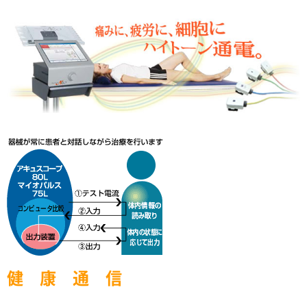
健 康 通 信