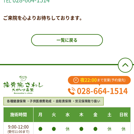
028-664-1514
TEL
ご来院を心よりお待ちしております。
一覧に戻る
夜22:00
まで営業(予約優先)
028-664-1514
各種健康保険
子供医療費助成
自賠責保険
労災保険取り扱い
施術時間
月
火
水
木
金
土
日祝
9:00-12:00
●
●
休
●
●
休
休
(受付11:00まで)