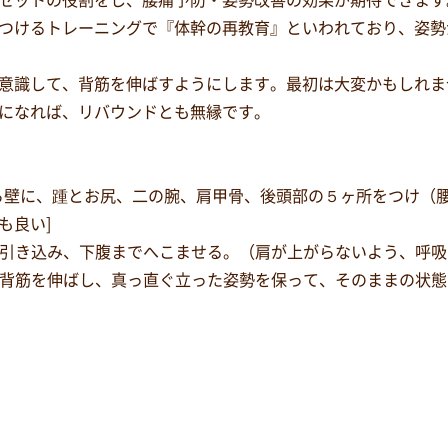
セットの役割をし、腰痛予防・姿勢改善の効果が期待できます
つけるトレーニングで『体幹の再教育』といわれており、姿勢
意識して、背筋を伸ばすようにします。最初は大変かもしれま
になれば、リバウンドとも無縁です。
ながら壁に、踵とお尻、二の腕、肩甲骨、後頭部の５ヶ所をつけ（
も良い]
方へ引き込み、下腹までへこませる。（肩が上がらないよう、呼
よう背筋を伸ばし、真っ直ぐ立った姿勢を保って、そのままの状