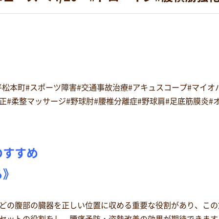
#平松本町#スポーツ障害#交通事故治療#アキュスコープ#マイ
復矯正#柔整マッサージ#野球肘#腰椎分離症#野球肩#足底筋膜炎
のすすめ
る》
どの腹部の臓器を正しい位置に収める重要な役割があり、この