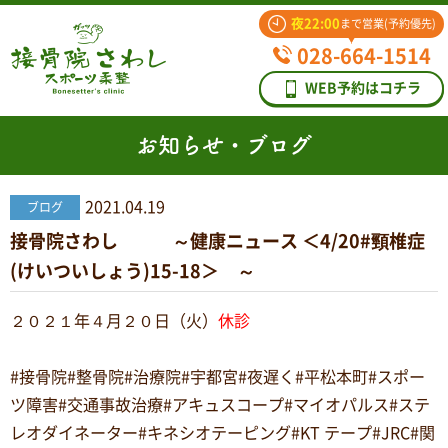
夜22:00
まで営業(予約優先)
028-664-1514
WEB予約はコチラ
お知らせ・ブログ
2021.04.19
ブログ
接骨院さわし ～健康ニュース ＜4/20#頸椎症
(けいついしょう)15-18＞ ～
２０２１年４月２０日（火）
休診
#接骨院#整骨院#治療院#宇都宮#夜遅く#平松本町#スポー
ツ障害#交通事故治療#アキュスコープ#マイオパルス#ステ
レオダイネーター#キネシオテーピング#KT テープ#JRC#関