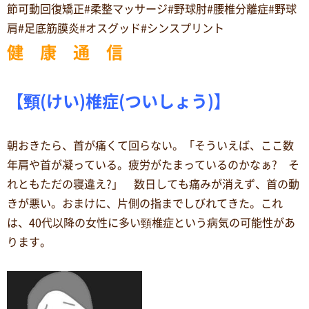
節可動回復矯正#柔整マッサージ#野球肘#腰椎分離症#野球
肩#足底筋膜炎#オスグッド#シンスプリント
健 康 通 信
【頸(けい)椎症(ついしょう)】
朝おきたら、首が痛くて回らない。「そういえば、ここ数
年肩や首が凝っている。疲労がたまっているのかなぁ? そ
れともただの寝違え?」 数日しても痛みが消えず、首の動
きが悪い。おまけに、片側の指までしびれてきた。これ
は、40代以降の女性に多い頸椎症という病気の可能性があ
ります。