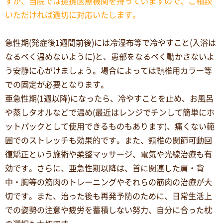
すが、当院では提携医療機関を持っていますので、ご相談
いただければ適切に対応いたします。
急性期(発症後1週間前後)には冷湿布等で冷やすこと(入浴は
なるべく温めないように)と、患部をなるべく動かさないよ
う安静に心がけましょう。場合によっては頸椎用カラー等
での固定が必要となります。
亜急性期(1週以降)になったら、冷やすことを止め、お風呂
や蒸しタオルなどで温め(最近はレンジでチンして簡単にホ
ットパックとして使用できるものもあります)、痛くない範
囲でのストレッチも効果的です。また、頸椎の関節可動回
復矯正という施術や柔整マッサージ、電気や光線治療も有
効です。さらに、亜急性期以降は、首に関連した肩・背
中・胸等の筋肉のトレーニングやそれらの筋肉の治療が大
切です。また、治った後も再発予防のために、日常生活上
での姿勢の注意や疲労を蓄積しない努力、自分に合った枕