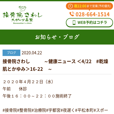
夜22:00
まで営業(予約優先)
028-664-1514
WEB予約はコチラ
お知らせ・ブログ
2020.04.22
ブログ
接骨院さわし ～健康ニュース ＜4/22 #乾燥
肌とかゆみ＞16-22 ～
２０２０年４月２２日（水）
午前 休診
午後１６：００～２２：００施術終了
#接骨院#整骨院#治療院#宇都宮#夜遅く#平松本町#スポー