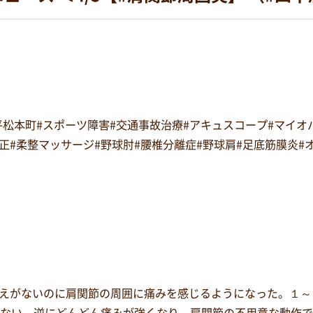
#平松本町#スポーツ障害#交通事故治療#アキュスコープ#マイ
復矯正#柔整マッサージ#野球肘#腰椎分離症#野球肩#足底筋膜炎
えがないのに肩関節の周囲に痛みを感じるようになった。１～