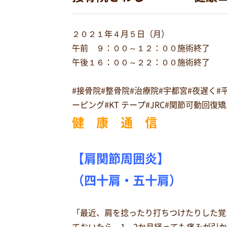
２０２１年４月５日（月）
午前 ９：００～１２：００施術終了
午後１６：００～２２：００施術終了
#接骨院#整骨院#治療院#宇都宮#夜遅く
ーピング#KT テープ#JRC#関節可動回
健 康 通 信
【肩関節周囲炎】
（四十肩・五十肩）
「最近、肩を捻ったり打ちつけたりした覚