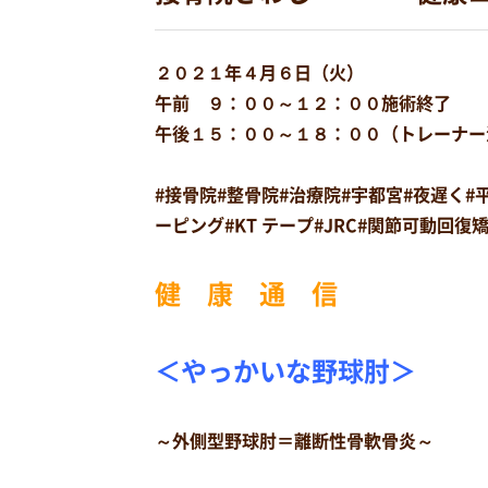
２０２１年４月６日（火）
午前 ９：００～１２：００施術終了
午後１５：００～１８：００（トレーナー
#接骨院#整骨院#治療院#宇都宮#夜遅く
ーピング#KT テープ#JRC#関節可動回
健 康 通 信
＜やっかいな野球肘＞
～外側型野球肘＝離断性骨軟骨炎～