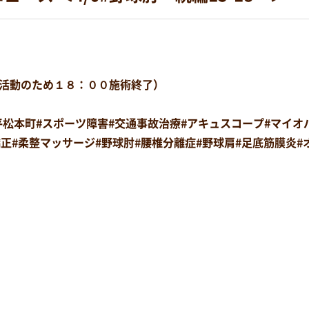
活動のため１８：００施術終了）
#平松本町#スポーツ障害#交通事故治療#アキュスコープ#マイ
復矯正#柔整マッサージ#野球肘#腰椎分離症#野球肩#足底筋膜炎