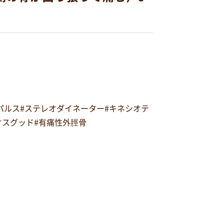
オパルス#ステレオダイネーター#キネシオテ
#オスグッド#有痛性外脛骨