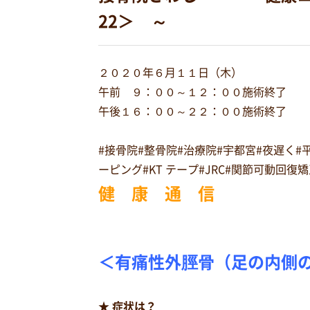
22＞ ～
２０２０年６月１１日（木）
午前 ９：００～１２：００施術終了
午後１６：００～２２：００施術終了
#接骨院#整骨院#治療院#宇都宮#夜遅く
ーピング#KT テープ#JRC#関節可動回
健 康 通 信
＜有痛性外脛骨（足の内側
★ 症状は？