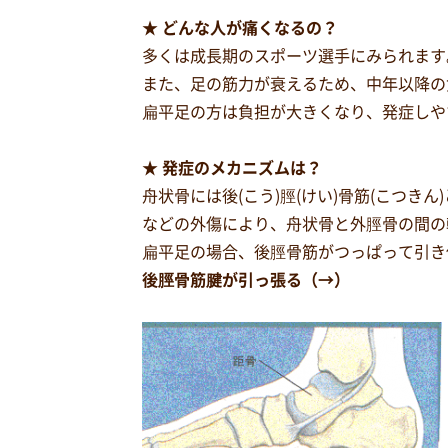
★ どんな人が痛くなるの？
多くは成長期のスポーツ選手にみられます
また、足の筋力が衰えるため、中年以降の
扁平足の方は負担が大きくなり、発症しや
★ 発症のメカニズムは？
舟状骨には後(こう)脛(けい)骨筋(こつ
などの外傷により、舟状骨と外脛骨の間の
扁平足の場合、後脛骨筋がつっぱって引き
後脛骨筋腱が引っ張る（→）