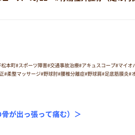
#平松本町#スポーツ障害#交通事故治療#アキュスコープ#マイ
復矯正#柔整マッサージ#野球肘#腰椎分離症#野球肩#足底筋膜炎
の骨が出っ張って痛む）＞