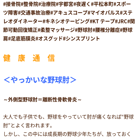
#接骨院#整骨院#治療院#宇都宮#夜遅く#平松本町#スポー
ツ障害#交通事故治療#アキュスコープ#マイオパルス#ステ
レオダイネーター#キネシオテーピング#KT テープ#JRC#関
節可動回復矯正#柔整マッサージ#野球肘#腰椎分離症#野球
肩#足底筋膜炎#オスグッド#シンスプリント
健 康 通 信
＜やっかいな野球肘＞
～外側型野球肘＝離断性骨軟骨炎～
大人でも子供でも、野球をやっていて肘が痛くなれば“野球
肘”とよく言われます。
しかし、この中には成長期の野球少年たちが、放っておく