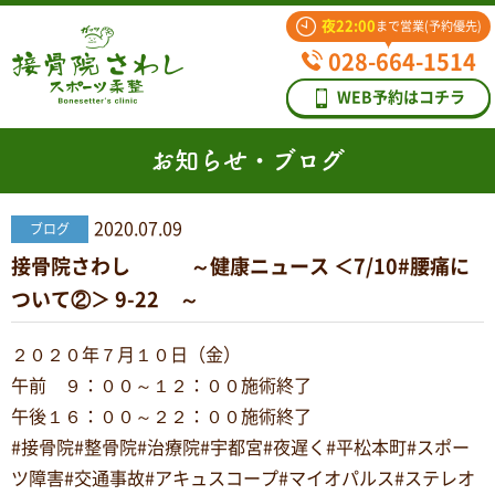
夜22:00
まで営業(予約優先)
028-664-1514
WEB予約はコチラ
お知らせ・ブログ
2020.07.09
ブログ
接骨院さわし ～健康ニュース ＜7/10#腰痛に
ついて②＞ 9-22 ～
２０２０年７月１０日（金）
午前 ９：００～１２：００施術終了
午後１６：００～２２：００施術終了
#接骨院#整骨院#治療院#宇都宮#夜遅く#平松本町#スポー
ツ障害#交通事故#アキュスコープ#マイオパルス#ステレオ