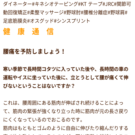
ダイネーター#キネシオテーピング#KT テープ#JRC#関節可
動回復矯正#柔整マッサージ#野球肘#腰椎分離症#野球肩#
足底筋膜炎#オスグッド#シンスプリント
健 康 通 信
腰痛を予防しましょう！
寒い季節で長時間コタツに入っていた後や、長時間の車の
運転やイスに坐っていた後に、立とうとして腰が痛くて伸
びないということはないですか？
これは、腰周囲にある筋肉が伸ばされ続けることによっ
て、筋肉の緊張が強くなり立った時に筋肉が元の長さ戻り
にくくなっているのでおこるのです。
筋肉はもともとゴムのように自由に伸びたり縮んだりする