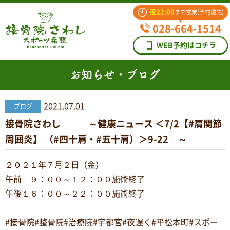
夜22:00
まで営業(予約優先)
028-664-1514
WEB予約はコチラ
お知らせ・ブログ
2021.07.01
ブログ
接骨院さわし ～健康ニュース ＜7/2【#肩関節
周囲炎】 （#四十肩・#五十肩）＞9-22 ～
２０２１年７月２日（金）
午前 ９：００～１２：００施術終了
午後１６：００～２２：００施術終了
#接骨院#整骨院#治療院#宇都宮#夜遅く#平松本町#スポー