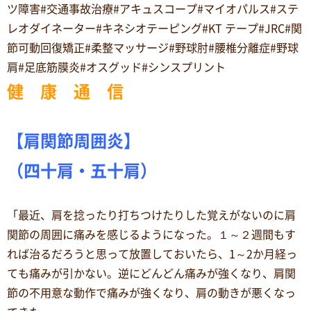
ツ障害#交通事故治療#アキュスコープ#マイオパルス#ステ
レオダイネーター#キネシオテーピング#KT テープ#JRC#関
節可動回復矯正#柔整マッサージ#野球肘#腰椎分離症#野球
肩#足底筋膜炎#オスグッド#シンスプリント
健 康 通 信
【肩関節周囲炎】
（四十肩・五十肩）
「最近、肩を捻ったり打ちつけたりした覚えがないのに肩
関節の周囲に痛みを感じるようになった。１～２週間もす
れば治るだろうと思って放置しておいたら、1～2か月経っ
ても痛みが引かない。逆にどんどん痛みが強くなり、肩関
節の不用意な動作で痛みが強くなり、肩の動きが悪くなっ