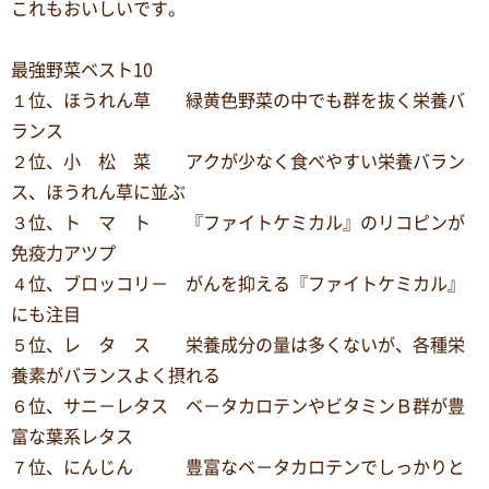
これもおいしいです。
最強野菜ベスト10
１位、ほうれん草 緑黄色野菜の中でも群を抜く栄養バ
ランス
２位、小 松 菜 アクが少なく食べやすい栄養バラン
ス、ほうれん草に並ぶ
３位、ト マ ト 『ファイトケミカル』のリコピンが
免疫力アツプ
４位、ブロッコリ－ がんを抑える『ファイトケミカル』
にも注目
５位、レ タ ス 栄養成分の量は多くないが、各種栄
養素がバランスよく摂れる
６位、サニ－レタス ベ－タカロテンやビタミンＢ群が豊
富な葉系レタス
７位、にんじん 豊富なベ－タカロテンでしっかりと