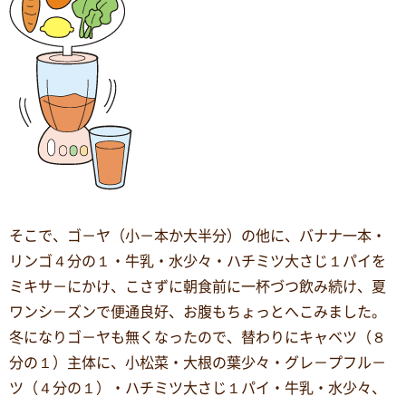
そこで、ゴ－ヤ（小－本か大半分）の他に、バナナ一本・
リンゴ４分の１・牛乳・水少々・ハチミツ大さじ１パイを
ミキサ－にかけ、こさずに朝食前に一杯づつ飲み続け、夏
ワンシ－ズンで便通良好、お腹もちょっとへこみました。
冬になりゴ－ヤも無くなったので、替わりにキャベツ（８
分の１）主体に、小松菜・大根の葉少々・グレ－プフル－
ツ（４分の１）・ハチミツ大さじ１パイ・牛乳・水少々、